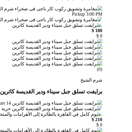
Pickup 3:00 PM
180 $
0 $
(0)
شرم الشيخ
برايفت تسلق جبل سيناء ودير القديسة كاترين
14 hours
حرية ا
210 $
0 $