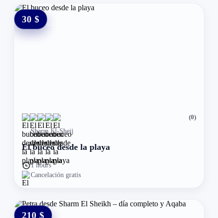
30 $
0 $
(0)
Sharm El-Sheij
El buceo desde la playa
1 hours
Cancelación gratis
210 $