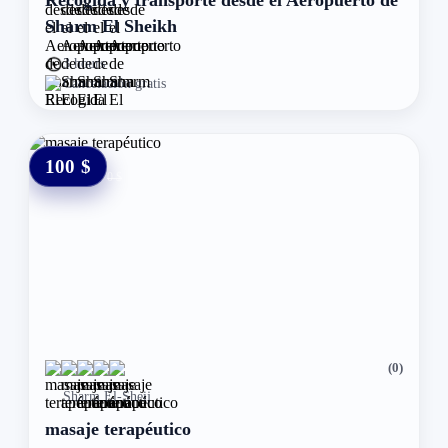
Recogida y transporte desde el Aeropuerto de
Sharm El Sheikh
3 hours
Cancelación gratis
100 $
0 $
(0)
Sharm El-Sheij
masaje terapéutico