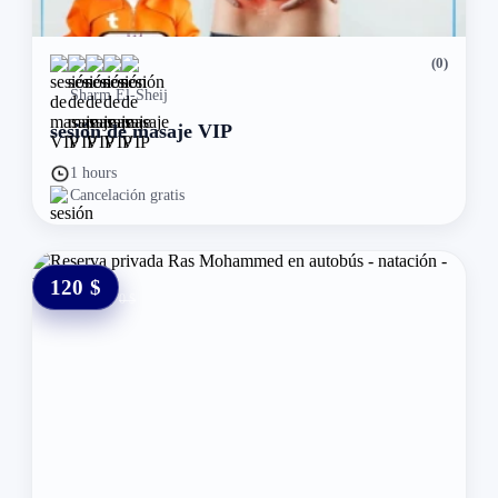
(0)
Sharm El-Sheij
sesión de masaje VIP
1 hours
Cancelación gratis
120 $
0 $