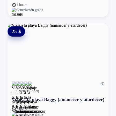
1 hours
Cancelación gratis
25 $
0 $
(0)
Sharm El-Sheij
Viaje a la playa Baggy (amanecer y atardecer)
3 hours
Cancelación gratis