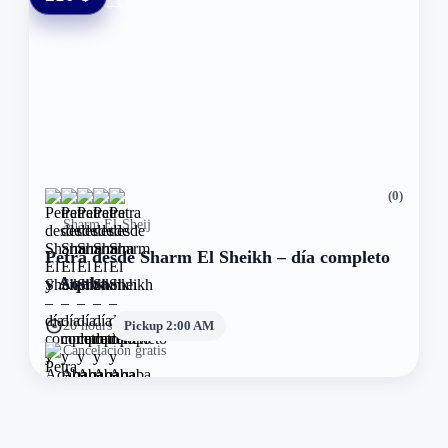
0 $
(0)
Sharm El-Sheij
Petra desde Sharm El Sheikh – día completo
y Aqaba
20 hours
Pickup 2:00 AM
Cancelación gratis