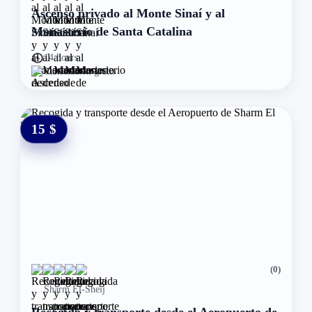
Ascenso privado al Monte Sinaí y al
Monasterio de Santa Catalina
14 hours
Cancelación gratis
15 $
0 $
(0)
Sharm El-Sheij