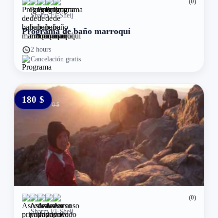
(0)
Sharm El-Sheij
Programa de baño marroquí
2 hours
Cancelación gratis
180 $
0 $
(0)
Sharm El-Sheij