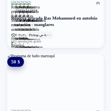
(0)
Sharm El-Sheij
Reserva privada Ras Mohammed en autobús
- natación - manglares
6 hours
Pickup ٨:٠٠ ص
Cancelación gratis
50 $
0 $