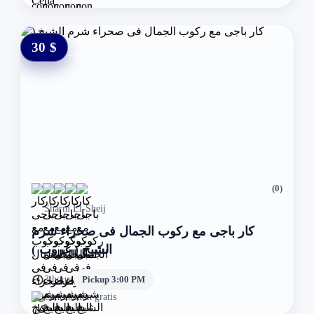
30 $
0 $
(0)
Sharm El-Sheij
كار باجى مع ركوب الجمال فى صحراء شرم
الشيخ ( غروب )
3 hours
Pickup 3:00 PM
Cancelación gratis