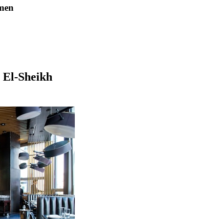
men
 El-Sheikh