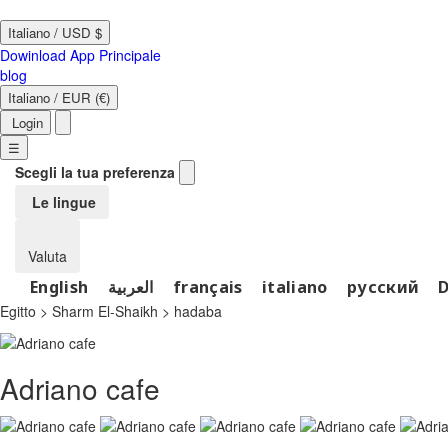
Italiano
/
USD $
Dowinload App
Principale
blog
Italiano
/
EUR (€)
Login
☰
Scegli la tua preferenza
Le lingue
Valuta
English
العربية
français
italiano
русский
Egitto > Sharm El-Shaikh >
hadaba
Adriano cafe