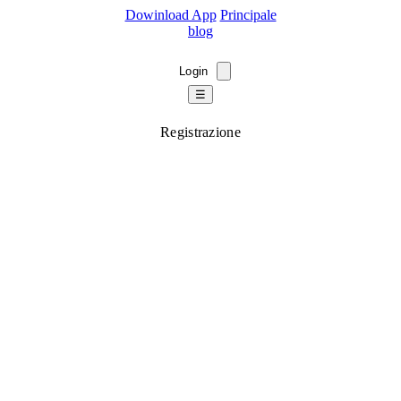
Dowinload App
Principale
blog
Login
☰
Registrazione