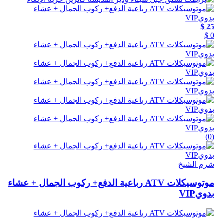
25 $
0 $
(0)
شرم الشيخ
موتوسيكلات ATV رباعية الدفع+ ركوب الجمال + عشاء
بدويVIP