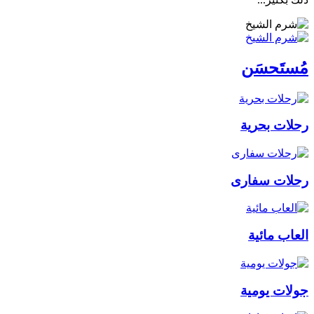
مُستَحسَن
رحلات بحرية
رحلات سفارى
العاب مائية
جولات يومية