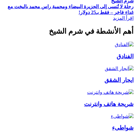
شرم الشيخ
رحلة لا تُنسى إلى الجزيرة البيضاء ومحمية راس محمد باليخت مع
غداء فاخر – فقط بـ25 دولار!
اقرأ المزيد
أهم الأنشطة في شرم الشيخ
الفنادق
ايجار الشقق
شريحة هاتف وانترنت
شواطىء