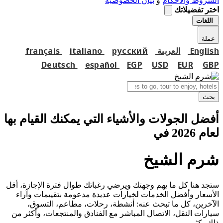
الشروط والاحكام
و
بيان الخصوصية
اختر تفضيلاتك
اللغات
عملة
English
العربية
русский
italiano
français
Deutsch
español
EGP
USD
EUR
GBP
بحث
أفضل الجولات والأشياء التي يمكنك القيام بها
لعام 2026 في
شرم الشيخ
ستجد هنا كل ما يهم وجهتك ويرضي رغباتك طوال فترة الإجازة، أقل
الأسعار وأفضل الخدمات لخيارات عديدة مدعومة بتقييمات وآراء
الآخرين، كل ما تبحث عنه: أنشطة، رحلات، مطاعم، التسوق،
سيارات النقل، الاتصال المباشر مع الفنادق والمنتجعات، وأكثر من
ذلك بكثير...