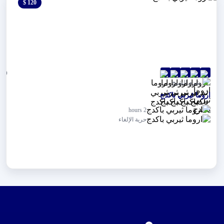
120 $
0 $
(0)
شرم الشيخ
اروما ثيربي باكدج
2 hours
حرية الإلغاء