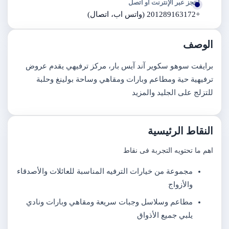
احجز عبر الإنترنت أو اتصل
+201289163172 (واتس اب، اتصال)
الوصف
برايفت سوهو سكوير آند آيس بار، مركز ترفيهي يقدم عروض
ترفيهية حية ومطاعم وبارات ومقاهي وساحة بولينغ وحلبة
للتزلج على الجليد والمزيد
النقاط الرئيسية
اهم ما تحتويه التجربة فى نقاط
مجموعة من خيارات الترفيه المناسبة للعائلات والأصدقاء
والأزواج
مطاعم وسلاسل وجبات سريعة ومقاهي وبارات ونادي
يلبي جميع الأذواق