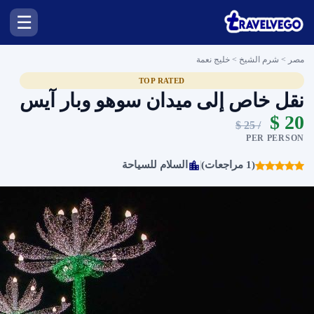
☰
مصر > شرم الشيخ >
خليج نعمة
TOP RATED
نقل خاص إلى ميدان سوهو وبار آيس
20 $
/ 25 $
PER PERSON
(1 مراجعات)
السلام للسياحة