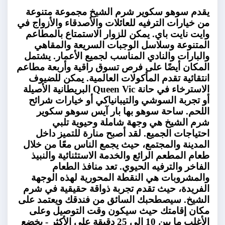
يقدم سوهو سكوير شرم الشيخ مجموعة متنوعة
من خيارات الترفيه للعائلات والأصدقاء والأزواج في
وايت نايت باي. يمكن للزوار الاستمتاع بالمطاعم
المتنوعة وسلاسل الوجبات السريعة والمقاهي
والبارات والنادي المناسب لجميع الأعمار. يشتمل
المكان أيضًا على فرص تسوق راقية وأربعة مطاعم
انتقائية تقدم المأكولات العالمية. يمكن للضيوف
الاسترخاء في حانة Queen Vic البريطانية الأصيلة
أو تجربة السوشي والتيبانياكي أو خيارات شرائح
اللحم. ساحة سوهو بها بار آيس سوهو سكوير
شرم الشيخ هي وجهة شاملة وحيوية تلبي
احتياجات الجميع. لقد أصبح منارة للتميز داخل
المدينة والمجتمع، حيث يجمع الناس معًا من خلال
طعام المطعم الرائع والخدمة الاستثنائية والنبيذ
الفاخر والترفيه الحيوي. تعد منافذ الطعام
والمشروبات هي النقطة المحورية لهذه الوجهة
الفريدة، حيث تقدم تجربة ذواقة حقيقية في شرم
الشيخ. سيصطحبك السائق من فندقك ويعتمد على
مكان إقامتك حيث سيكون وقت التوصيل وعلى
الأغلب ما بين 10 إلى 25 دقيقة على الأكثر - يخضع