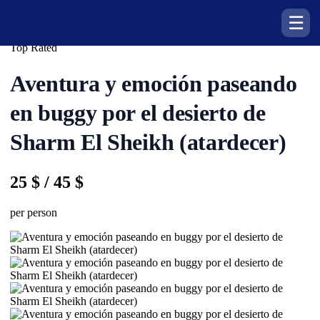
☰
Egipto > Sharm El-Sheij >
Naama Bay
Top Rated
Aventura y emoción paseando
en buggy por el desierto de
Sharm El Sheikh (atardecer)
25 $
/ 45 $
per person