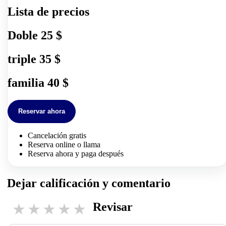
Lista de precios
Doble
25 $
triple
35 $
familia
40 $
Reservar ahora
Cancelación gratis
Reserva online o llama
Reserva ahora y paga después
Dejar calificación y comentario
Revisar
1 star
2 stars
3 stars
4 stars
5 stars