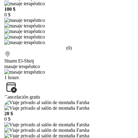
100 $
0 $
(0)
Sharm El-Sheij
masaje terapéutico
1 hours
Cancelación gratis
20 $
0 $