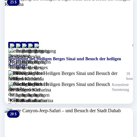
25 $
0 $
(0)
Scharm El-Scheich
Besteigung des Heiligen Berges Sinai und Besuch der heiligen
Katharina
18
hours
Kostenfreie
Stornierung
20 $
0 $