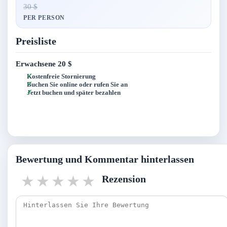
30 $
PER PERSON
Preisliste
Erwachsene
20 $
Kostenfreie Stornierung
Buchen Sie online oder rufen Sie an
Jetzt buchen und später bezahlen
Bewertung und Kommentar hinterlassen
1 star
2 stars
3 stars
4 stars
5 stars
Rezension