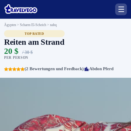
☰
Ägypten > Scharm El-Scheich >
nabq
TOP RATED
Reiten am Strand
20 $
/ 30 $
PER PERSON
(2 Bewertungen und Feedback)
Abdon Pferd