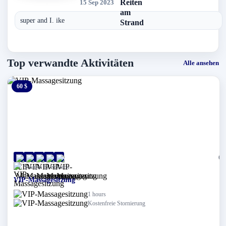
15 Sep 2023
super and I. ike
Top verwandte Aktivitäten
Alle ansehen
60 $
0 $
(0)
Scharm El-Scheich
VIP-Massagesitzung
1 hours
Kostenfreie Stornierung