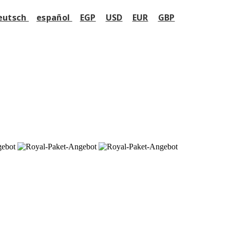
eutsch
español
EGP
USD
EUR
GBP