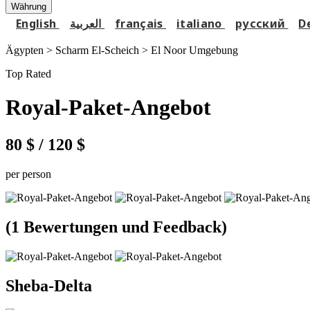
Währung
English
العربية
français
italiano
русский
D
Ägypten > Scharm El-Scheich >
El Noor Umgebung
Top Rated
Royal-Paket-Angebot
80 $
/ 120 $
per person
(1 Bewertungen und Feedback)
Sheba-Delta