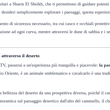
olari a Sharm El Sheikh, che ti permettono di guidare potenti 
 desideri semplicemente esplorare i paesaggi, questa esperienza
nto di sicurezza necessario, tra cui casco e occhiali protetti
tazione ad ogni curva, mentre attraversi le dune di sabbia e i 
attraverso il deserto
V, passerai a un'esperienza più tranquilla e piacevole:
la pa
o Oriente, è un animale emblematico e cavalcarlo è una tradiz
la bellezza del deserto da una prospettiva diversa, poiché il ca
oramica sul paesaggio desertico dall'alto del cammello, il che