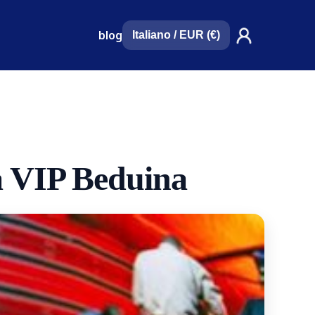
blog
Italiano
/
EUR (€)
a VIP Beduina