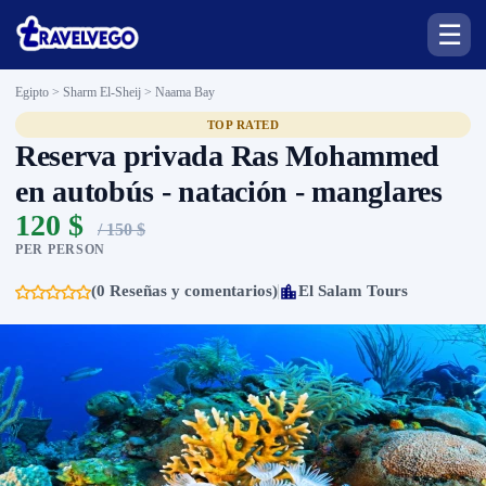
☰
Egipto > Sharm El-Sheij >
Naama Bay
TOP RATED
Reserva privada Ras Mohammed
en autobús - natación - manglares
120 $
/ 150 $
PER PERSON
(0 Reseñas y comentarios)
El Salam Tours