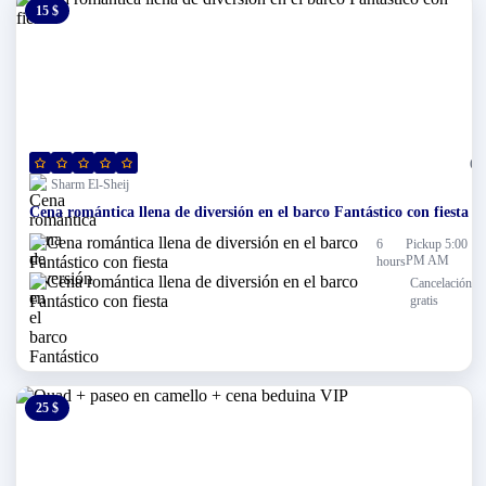
15 $
0 $
(0)
Sharm El-Sheij
Cena romántica llena de diversión en el barco Fantástico con fiesta
6
Pickup 5:00
PM AM
hours
Cancelación
gratis
25 $
0 $