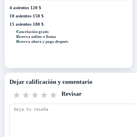
4 asientos
120 $
10 asientos
150 $
15 asientos
180 $
Cancelación gratis
Reserva online o llama
Reserva ahora y paga después
Dejar calificación y comentario
1 star
2 stars
3 stars
4 stars
5 stars
Revisar