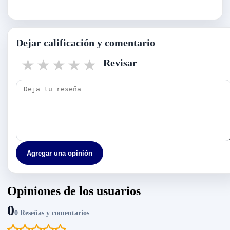
Dejar calificación y comentario
1 star
2 stars
3 stars
4 stars
5 stars
Revisar
Agregar una opinión
Opiniones de los usuarios
0
0 Reseñas y comentarios