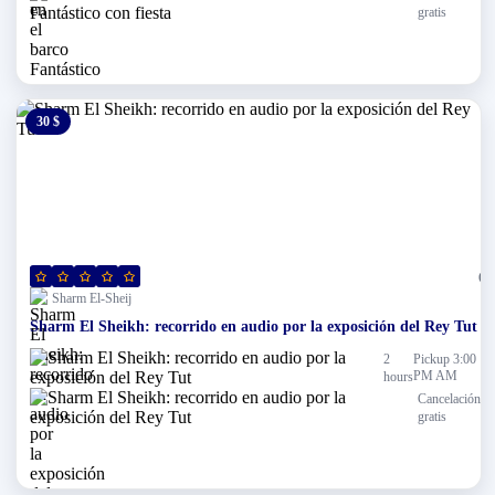
gratis
30 $
0 $
(0)
Sharm El-Sheij
Sharm El Sheikh: recorrido en audio por la exposición del Rey Tut
2
Pickup 3:00
PM AM
hours
Cancelación
gratis