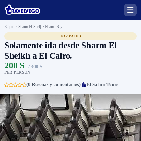
☰
Egipto > Sharm El-Sheij >
Naama Bay
TOP RATED
Solamente ida desde Sharm El
Sheikh a El Cairo.
200 $
/ 300 $
PER PERSON
(0 Reseñas y comentarios)
El Salam Tours