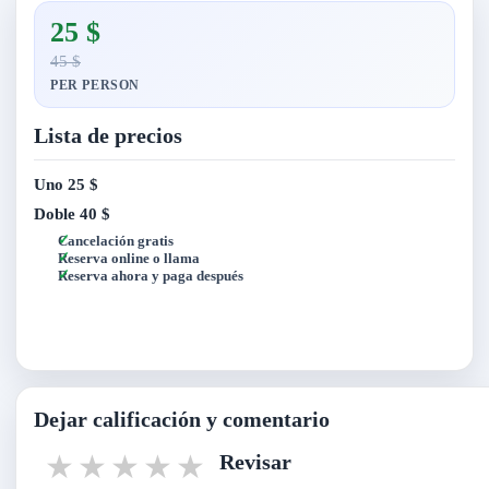
25 $
45 $
PER PERSON
Lista de precios
Uno
25 $
Doble
40 $
Cancelación gratis
Reserva online o llama
Reserva ahora y paga después
Dejar calificación y comentario
1 star
2 stars
3 stars
4 stars
5 stars
Revisar