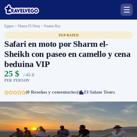
☰
Egipto > Sharm El-Sheij >
Naama Bay
TOP RATED
Safari en moto por Sharm el-
Sheikh con paseo en camello y cena
beduina VIP
25 $
/ 45 $
PER PERSON
(0 Reseñas y comentarios)
El Salam Tours