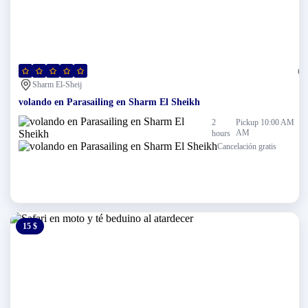
(0)
Sharm El-Sheij
volando en Parasailing en Sharm El Sheikh
2
Pickup 10:00 AM
AM
hours
Cancelación gratis
15 $
0 $