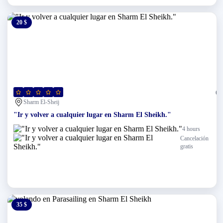
20 $
0 $
(0)
Sharm El-Sheij
"Ir y volver a cualquier lugar en Sharm El Sheikh."
4 hours
Cancelación
gratis
35 $
0 $