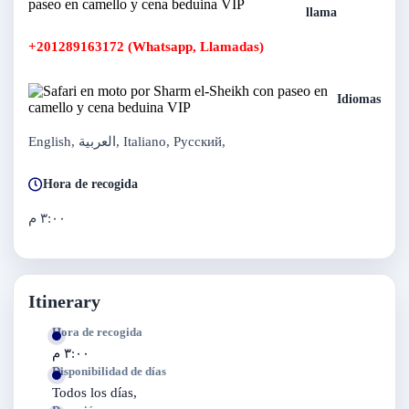
llama
+201289163172 (Whatsapp, Llamadas)
Idiomas
English, العربية, Italiano, Русский,
Hora de recogida
٣:٠٠ م
Itinerary
Hora de recogida
٣:٠٠ م
Disponibilidad de días
Todos los días,