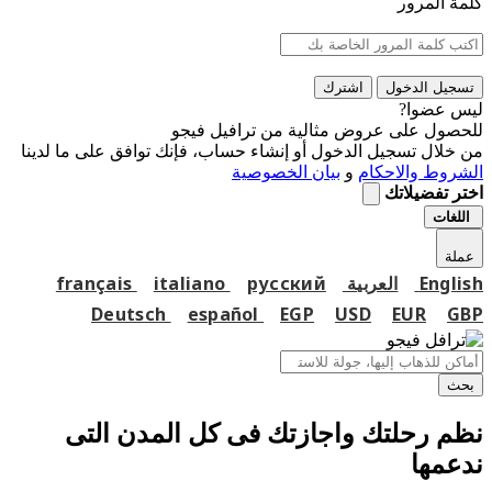
كلمة المرور
تسجيل الدخول
اشترك
ليس عضوا?
للحصول على عروض مثالية من ترافيل فيجو
من خلال تسجيل الدخول أو إنشاء حساب، فإنك توافق على ما لدينا
الشروط والاحكام
و
بيان الخصوصية
اختر تفضيلاتك
اللغات
عملة
English
العربية
русский
italiano
français
Deutsch
español
EGP
USD
EUR
GBP
بحث
نظم رحلتك واجازتك فى كل المدن التى
ندعمها