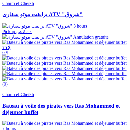
Charm el-Cheikh
برايفت موتو سفارى ATV "شروق"
3 hours
Pickup ٤:٠٠ ص
Annulation gratuite
75 $
0 $
(0)
Charm el-Cheikh
Bateau à voile des pirates vers Ras Mohammed et
déjeuner buffet
7 hours