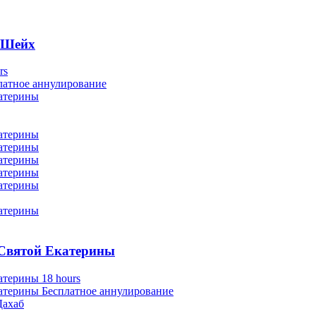
ь-Шейх
rs
латное аннулирование
 Святой Екатерины
18 hours
Бесплатное аннулирование