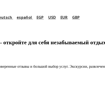
eutsch
español
EGP
USD
EUR
GBP
— откройте для себя незабываемый отдых
роверенные отзывы и большой выбор услуг. Экскурсии, развлечен