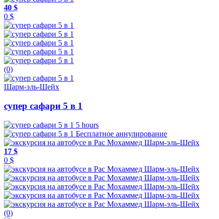
40 $
0 $
(0)
Шарм-эль-Шейх
супер сафари 5 в 1
5 hours
Бесплатное аннулирование
17 $
0 $
(0)